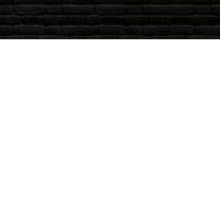
ση
κής Λευκίμμης, Κανάλια –
κυρα
661039552
+30-6970406696