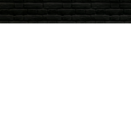
Διεύθυν
3ο χλμ Εθνι
49100 – Κέρ
Τηλ.: +30-2
Για τις υπηρεσίες catering μπείτε στο
What’s Up: 
https://catering.stisesoula.gr/