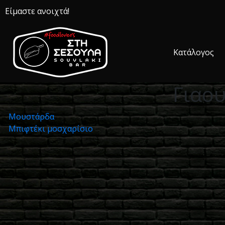
Είμαστε ανοιχτά!
Κατάλογος
Γιαο
Πλοήγηση
Μουστάρδα
Μπιφτέκι μοσχαρίσιο
άρθρων