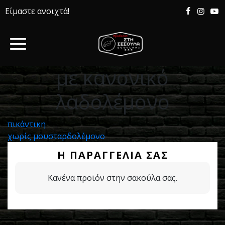
Είμαστε ανοιχτά!
με κανονικό
λαδολέμονο
Πλοήγηση
πικάντικη
χωρίς μουσταρδολέμονο
άρθρων
Η ΠΑΡΑΓΓΕΛΊΑ ΣΑΣ
Κανένα προϊόν στην σακούλα σας.