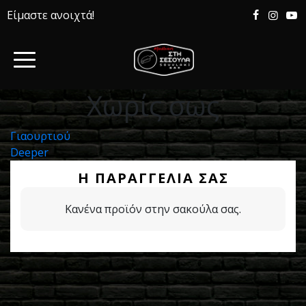
Είμαστε ανοιχτά!
Χωρίς σως
Πλοήγηση
Γιαουρτιού
Deeper
άρθρων
Η ΠΑΡΑΓΓΕΛΊΑ ΣΑΣ
Κανένα προϊόν στην σακούλα σας.