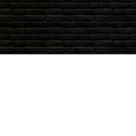
Διεύθυν
3ο χλμ Εθνι
49100 – Κέρ