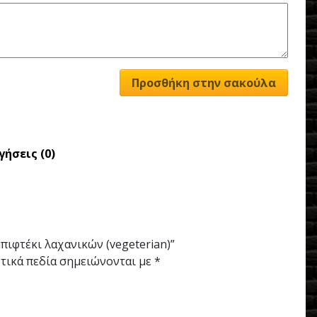
Προσθήκη στην σακούλα
γήσεις (0)
πιφτέκι λαχανικών (vegeterian)”
τικά πεδία σημειώνονται με
*