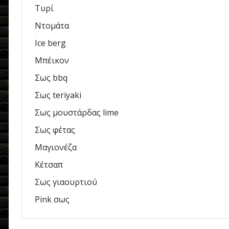
Τυρί
Ντομάτα
Ice berg
Μπέικον
Σως bbq
Σως teriyaki
Σως μουστάρδας lime
Σως φέτας
Mαγιονέζα
Κέτσαπ
Σως γιαουρτιού
Pink σως