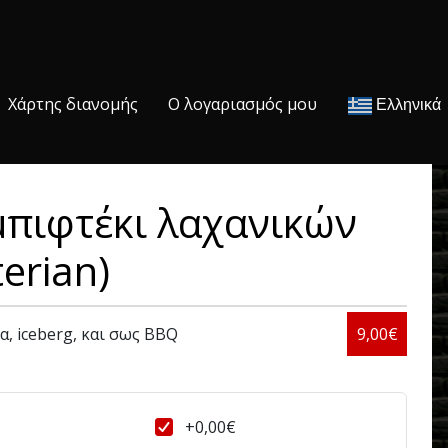
Χάρτης διανομής
Ο λογαριασμός μου
Ελληνικά
 μπιφτέκι λαχανικών
terian)
, iceberg, και σως BBQ
9,00€
+0,00€