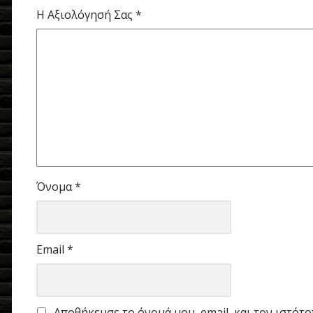
Η Αξιολόγησή Σας
*
Όνομα
*
Email
*
Αποθήκευσε το όνομά μου, email, και τον ιστότ