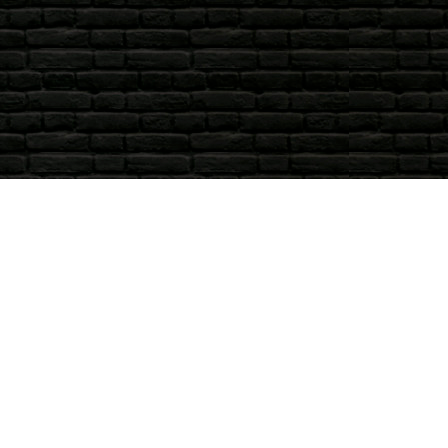
ση
κής Λευκίμμης, Κανάλια –
κυρα