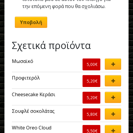
την επόμενη φορά που θα σχολιάσω.
Σχετικά προϊόντα
Μωσαϊκό
5,00
€
Προφιτερόλ
5,20
€
Cheesecake Κεράσι
5,20
€
Σουφλέ σοκολάτας
5,80
€
White Oreo Cloud
5,50
€