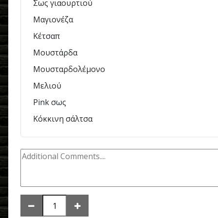
Σως γιαουρτιού
Μαγιονέζα
Κέτσαπ
Μουστάρδα
Μουσταρδολέμονο
Μελιού
Pink σως
Κόκκινη σάλτσα